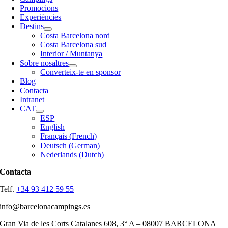
Promocions
Experiències
Destins
Costa Barcelona nord
Costa Barcelona sud
Interior / Muntanya
Sobre nosaltres
Converteix-te en sponsor
Blog
Contacta
Intranet
CAT
ESP
English
Français
(
French
)
Deutsch
(
German
)
Nederlands
(
Dutch
)
Contacta
Telf.
+34 93 412 59 55
info@barcelonacampings.es
Gran Via de les Corts Catalanes 608, 3° A – 08007 BARCELONA