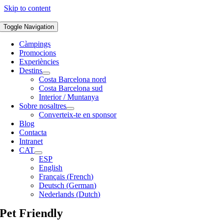
Skip to content
Toggle Navigation
Càmpings
Promocions
Experiències
Destins
Costa Barcelona nord
Costa Barcelona sud
Interior / Muntanya
Sobre nosaltres
Converteix-te en sponsor
Blog
Contacta
Intranet
CAT
ESP
English
Français
(
French
)
Deutsch
(
German
)
Nederlands
(
Dutch
)
Pet Friendly