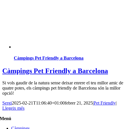
Càmpings Pet Friendly a Barcelona
Càmpings Pet Friendly a Barcelona
Si vols gaudir de la natura sense deixar enrere el teu millor amic de
quatre potes, els càmpings pet friendly de Barcelona són la millor
opció!
Sergi
2025-02-21T11:06:40+01:00
febrer 21, 2025
|
Pet Friendly
|
Llegeix més
Menú
Càmpings