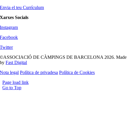
Envia el teu Currículum
Xarxes Socials
Instagram
Facebook
Twitter
©ASSOCIACIÓ DE CÀMPINGS DE BARCELONA 2026. Made
by
Fast Digital
Nota legal
Política de privadesa
Política de Cookies
Page load link
Go to Top