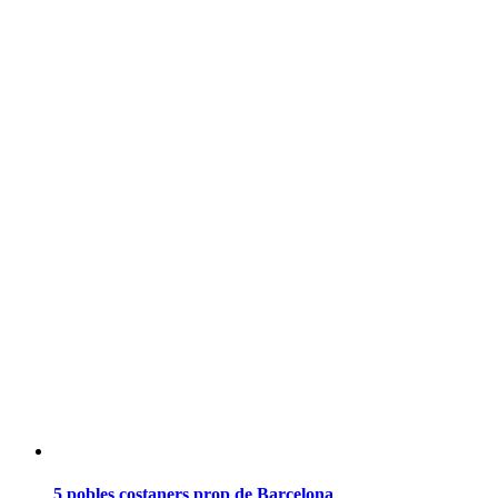
5 pobles costaners prop de Barcelona