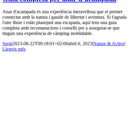
Anar d'acampada és una experiència meravellosa que et permet
connectar amb la natura i gaudir de llibertat i aventura. Si t'agrada
l'aire lliure i estàs planejant una escapada, aquí tens una guia
completa amb recomanacions i consells per a assegurar-te que
tinguis una experiència de càmping inoblidable.
Sergi
2023-08-22T09:18:01+02:00
abril 6, 2023
|
Nature & Active
|
Llegeix més