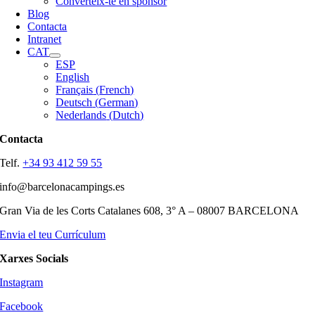
Converteix-te en sponsor
Blog
Contacta
Intranet
CAT
ESP
English
Français
(
French
)
Deutsch
(
German
)
Nederlands
(
Dutch
)
Contacta
Telf.
+34 93 412 59 55
info@barcelonacampings.es
Gran Via de les Corts Catalanes 608, 3° A – 08007 BARCELONA
Envia el teu Currículum
Xarxes Socials
Instagram
Facebook