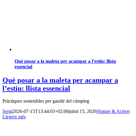
Què posar a la maleta per acampar a l’estiu: llista
essencial
Què posar a la maleta per acampar a
l’estiu: llista essencial
Pràctiques sostenibles per gaudir del càmping
Sergi
2026-07-15T13:44:03+02:00
juliol 15, 2026
|
Nature & Active
|
Llegeix més