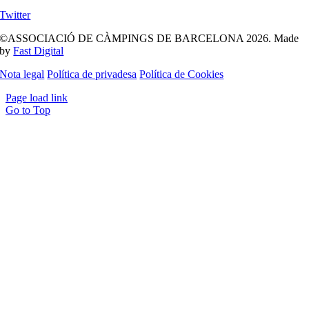
Twitter
©ASSOCIACIÓ DE CÀMPINGS DE BARCELONA 2026. Made
by
Fast Digital
Nota legal
Política de privadesa
Política de Cookies
Page load link
Go to Top