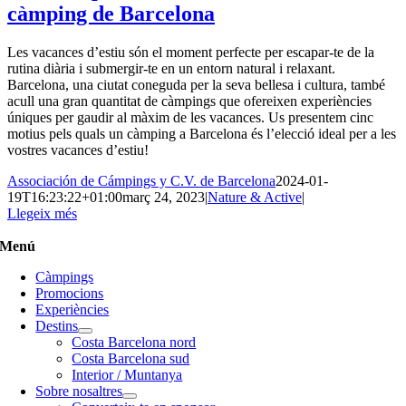
càmping de Barcelona
Les vacances d’estiu són el moment perfecte per escapar-te de la
rutina diària i submergir-te en un entorn natural i relaxant.
Barcelona, una ciutat coneguda per la seva bellesa i cultura, també
acull una gran quantitat de càmpings que ofereixen experiències
úniques per gaudir al màxim de les vacances. Us presentem cinc
motius pels quals un càmping a Barcelona és l’elecció ideal per a les
vostres vacances d’estiu!
Associación de Cámpings y C.V. de Barcelona
2024-01-
19T16:23:22+01:00
març 24, 2023
|
Nature & Active
|
Llegeix més
Menú
Càmpings
Promocions
Experiències
Destins
Costa Barcelona nord
Costa Barcelona sud
Interior / Muntanya
Sobre nosaltres