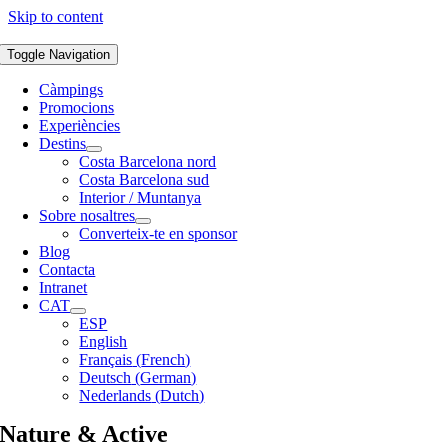
Skip to content
Toggle Navigation
Càmpings
Promocions
Experiències
Destins
Costa Barcelona nord
Costa Barcelona sud
Interior / Muntanya
Sobre nosaltres
Converteix-te en sponsor
Blog
Contacta
Intranet
CAT
ESP
English
Français
(
French
)
Deutsch
(
German
)
Nederlands
(
Dutch
)
Nature & Active